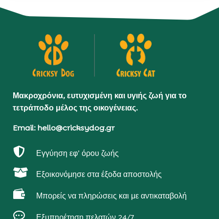
Μακροχρόνια, ευτυχισμένη και υγιής ζωή για το
τετράποδο μέλος της οικογένειας.
Email: hello@cricksydog.gr

Εγγύηση εφ’ όρου ζωής

Εξοικονόμησε στα έξοδα αποστολής

Μπορείς να πληρώσεις και με αντικαταβολή

Εξυπηρέτηση πελατών 24/7