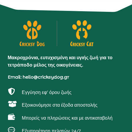
Μακροχρόνια, ευτυχισμένη και υγιής ζωή για το
τετράποδο μέλος της οικογένειας.
Email: hello@cricksydog.gr

Εγγύηση εφ’ όρου ζωής

Εξοικονόμησε στα έξοδα αποστολής

Μπορείς να πληρώσεις και με αντικαταβολή

Εξυπηρέτηση πελατών 24/7