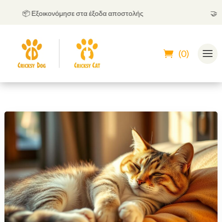
📦 Εξοικονόμησε στα έξοδα αποστολής
🤝
Μπορ
(0)