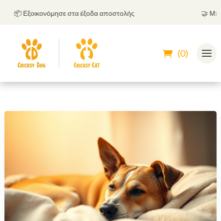
📦 Εξοικονόμησε στα έξοδα αποστολής
🤝
Μπορείς
(0)