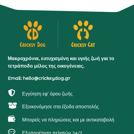
Μακροχρόνια, ευτυχισμένη και υγιής ζωή για το
τετράποδο μέλος της οικογένειας.
Email: hello@cricksydog.gr

Εγγύηση εφ’ όρου ζωής

Εξοικονόμησε στα έξοδα αποστολής

Μπορείς να πληρώσεις και με αντικαταβολή

Εξυπηρέτηση πελατών 24/7