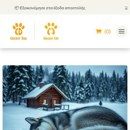
📦 Εξοικονόμησε στα έξοδα αποστολής
🤝
Μπορ
(0)