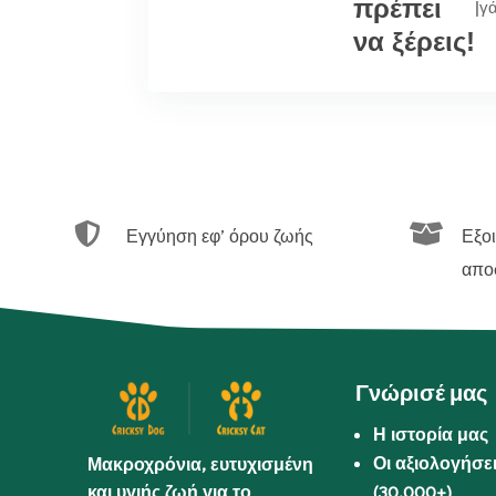
πρέπει
|
γ
να ξέρεις!


Εγγύηση εφ’ όρου ζωής
Εξο
απο
Γνώρισέ μας
Η ιστορία μας
Οι αξιολογήσε
Μακροχρόνια, ευτυχισμένη
και υγιής ζωή για το
(30.000+)