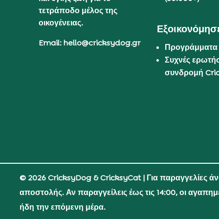
τετράποδο μέλος της
οικογένειας.
Εξοικονόμησε
Email: hello@cricksydog.gr
Προγράμματα
Συχνές ερωτήσ
συνδρομή Cri
© 2026 CricksyDog & CricksyCat
| Για παραγγελίες ά
αποστολής. Αν παραγγείλεις έως τις 14:00, οι αγαπη
ήδη την επόμενη μέρα.