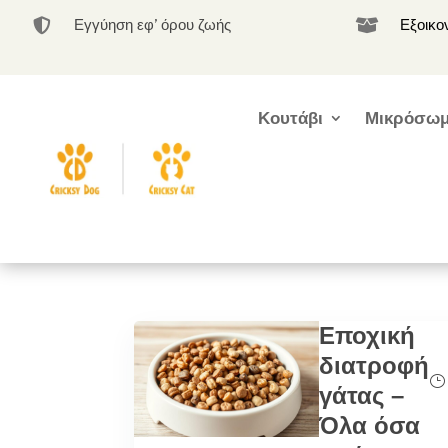
Εγγύηση εφ’ όρου ζωής
Εξοικο


Κουτάβι
Μικρόσωμ
Εποχική
διατροφή
γάτας –
Όλα όσα