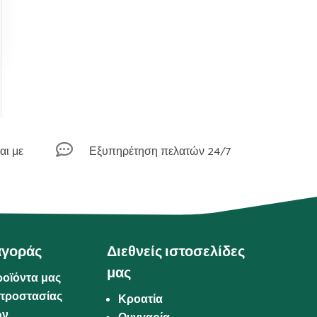

αι με
Εξυπηρέτηση πελατών 24/7
αγοράς
Διεθνείς ιστοσελίδες
μας
ροϊόντα μας
προστασίας
Κροατία
ων