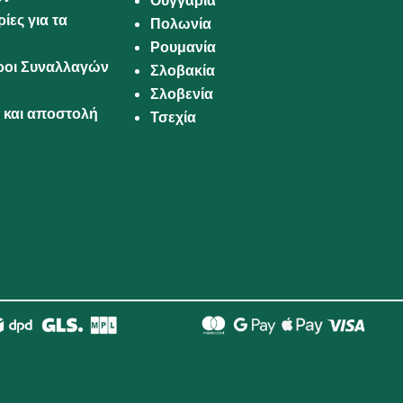
Ουγγαρία
ίες για τα
Πολωνία
Ρουμανία
Όροι Συναλλαγών
Σλοβακία
Σλοβενία
και αποστολή
Τσεχία