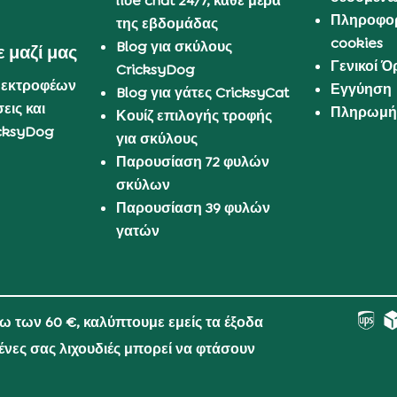
live chat 24/7, κάθε μέρα
Πληροφορ
της εβδομάδας
cookies
Blog για σκύλους
 μαζί μας
Γενικοί 
CricksyDog
 εκτροφέων
Εγγύηση
Blog για γάτες CricksyCat
εις και
Πληρωμή 
Κουίζ επιλογής τροφής
cksyDog
για σκύλους
Παρουσίαση 72 φυλών
σκύλων
Παρουσίαση 39 φυλών
γατών
νω των 60 €, καλύπτουμε εμείς τα έξοδα
μένες σας λιχουδιές μπορεί να φτάσουν