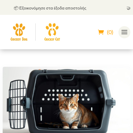
📦 Εξοικονόμησε στα έξοδα αποστολής
🤝
Μπο
(0)