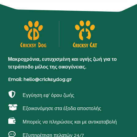
Μακροχρόνια, ευτυχισμένη και υγιής ζωή για το
τετράποδο μέλος της οικογένειας.
Email: hello@cricksydog.gr

Εγγύηση εφ’ όρου ζωής

Εξοικονόμησε στα έξοδα αποστολής

Μπορείς να πληρώσεις και με αντικαταβολή

Εξυπηρέτηση πελατών 24/7