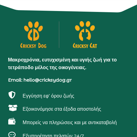
Μακροχρόνια, ευτυχισμένη και υγιής ζωή για το
τετράποδο μέλος της οικογένειας.
Email: hello@cricksydog.gr

Εγγύηση εφ’ όρου ζωής

Εξοικονόμησε στα έξοδα αποστολής

Μπορείς να πληρώσεις και με αντικαταβολή

Εξυπηρέτηση πελατών 24/7