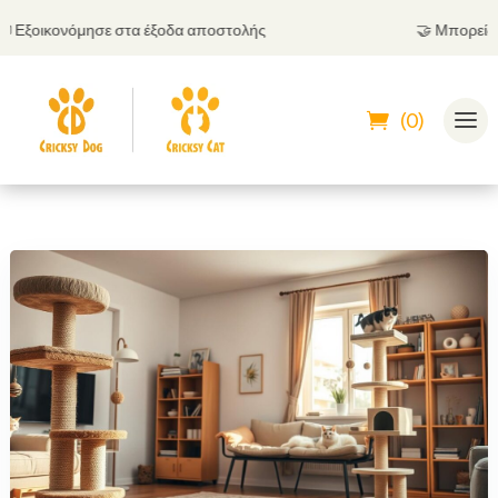
ξοικονόμησε στα έξοδα αποστολής
🤝
Μπορείς να π
(0)