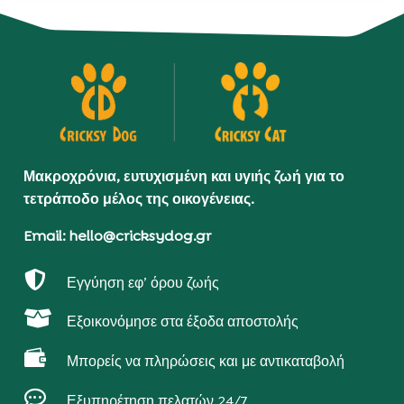
Μακροχρόνια, ευτυχισμένη και υγιής ζωή για το
τετράποδο μέλος της οικογένειας.
Email: hello@cricksydog.gr

Εγγύηση εφ’ όρου ζωής

Εξοικονόμησε στα έξοδα αποστολής

Μπορείς να πληρώσεις και με αντικαταβολή

Εξυπηρέτηση πελατών 24/7