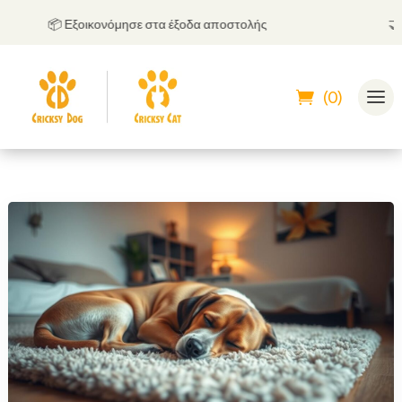
📦 Εξοικονόμησε στα έξοδα αποστολής
🤝
Μπ
(0)