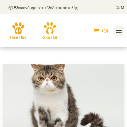
📦 Εξοικονόμησε στα έξοδα αποστολής
🤝
Μπορε
(0)