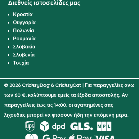
Διεθνείς ιστοσελίδες μας
Κροατία
Ουγγαρία
Πολωνία
Ρουμανία
Σλοβακία
Σλοβενία
Τσεχία
© 2026 CricksyDog & CricksyCat
| Για παραγγελίες άνω
των 60 €, καλύπτουμε εμείς τα έξοδα αποστολής. Αν
παραγγείλεις έως τις 14:00, οι αγαπημένες σας
λιχουδιές μπορεί να φτάσουν ήδη την επόμενη μέρα.