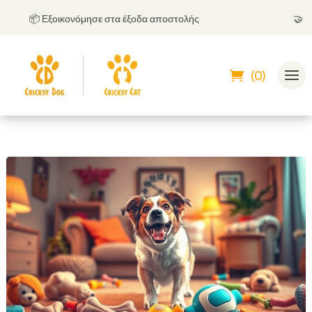
📦 Εξοικονόμησε στα έξοδα αποστολής
🤝
Μπορε
(0)