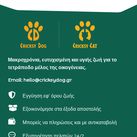
Μακροχρόνια, ευτυχισμένη και υγιής ζωή για το
τετράποδο μέλος της οικογένειας.
Email: hello@cricksydog.gr

Εγγύηση εφ’ όρου ζωής

Εξοικονόμησε στα έξοδα αποστολής

Μπορείς να πληρώσεις και με αντικαταβολή

Εξυπηρέτηση πελατών 24/7