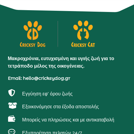
Μακροχρόνια, ευτυχισμένη και υγιής ζωή για το
τετράποδο μέλος της οικογένειας.
Email: hello@cricksydog.gr

Εγγύηση εφ’ όρου ζωής

Εξοικονόμησε στα έξοδα αποστολής

Μπορείς να πληρώσεις και με αντικαταβολή

Εξυπηρέτηση πελατών 24/7