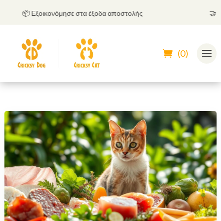
📦 Εξοικονόμησε στα έξοδα αποστολής
🤝
Μπορ
(0)