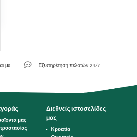

αι με
Εξυπηρέτηση πελατών 24/7
αγοράς
Διεθνείς ιστοσελίδες
μας
ροϊόντα μας
προστασίας
Κροατία
ων