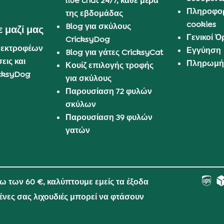
live chat 24/7, κάθε μέρα
Πληροφορ
της εβδομάδας
cookies
Blog για σκύλους
 μαζί μας
Γενικοί 
CricksyDog
 εκτροφέων
Εγγύηση
Blog για γάτες CricksyCat
εις και
Πληρωμή 
Κουίζ επιλογής τροφής
cksyDog
για σκύλους
Παρουσίαση 72 φυλών
σκύλων
Παρουσίαση 39 φυλών
γατών
νω των 60 €, καλύπτουμε εμείς τα έξοδα
μένες σας λιχουδιές μπορεί να φτάσουν