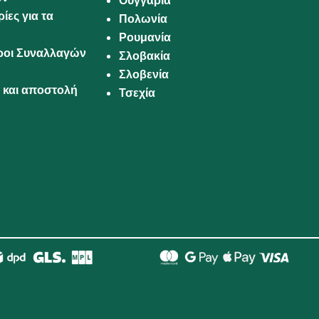
Ουγγαρία
ίες για τα
Πολωνία
Ρουμανία
Όροι Συναλλαγών
Σλοβακία
Σλοβενία
και αποστολή
Τσεχία