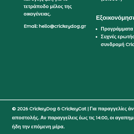
τετράποδο μέλος της
οικογένειας.
Εξοικονόμησε
Email: hello@cricksydog.gr
Προγράμματα
Συχνές ερωτήσ
συνδρομή Cri
© 2026 CricksyDog & CricksyCat
| Για παραγγελίες ά
αποστολής. Αν παραγγείλεις έως τις 14:00, οι αγαπη
ήδη την επόμενη μέρα.