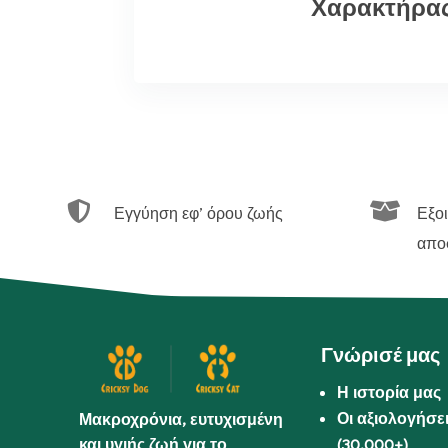
Χαρακτήρα


Εγγύηση εφ’ όρου ζωής
Εξο
απο
Γνώρισέ μας
Η ιστορία μας
Οι αξιολογήσε
Μακροχρόνια, ευτυχισμένη
και υγιής ζωή για το
(30.000+)