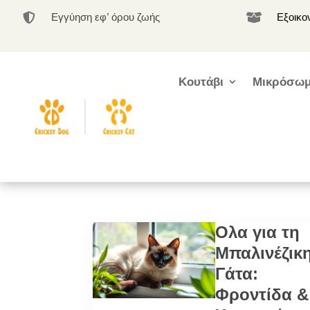
Εγγύηση εφ’ όρου ζωής
Εξοικο


Κουτάβι
Μικρόσωμ
Ολα για τη
Μπαλινέζικ
Γάτα:
Φροντίδα &