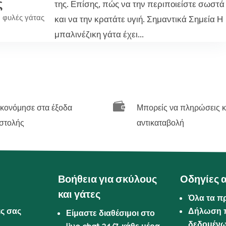
ς
της. Επίσης, πώς να την περιποιείστε σωστά
φυλές γάτας
και να την κρατάτε υγιή. Σημαντικά Σημεία Η
μπαλινέζικη γάτα έχει...

ικονόμησε στα έξοδα
Μπορείς να πληρώσεις κ
στολής
αντικαταβολή
Βοήθεια για σκύλους
Οδηγίες 
και γάτες
Όλα τα π
ις σας
Δήλωση 
Είμαστε διαθέσιμοι στο
δεδομέν