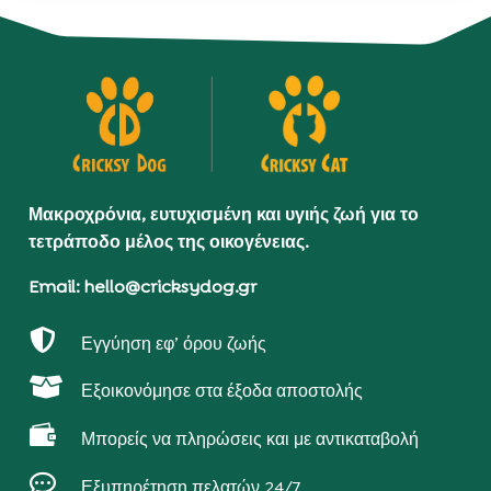
Μακροχρόνια, ευτυχισμένη και υγιής ζωή για το
τετράποδο μέλος της οικογένειας.
Email: hello@cricksydog.gr

Εγγύηση εφ’ όρου ζωής

Εξοικονόμησε στα έξοδα αποστολής

Μπορείς να πληρώσεις και με αντικαταβολή

Εξυπηρέτηση πελατών 24/7