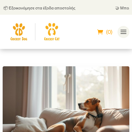
📦 Εξοικονόμησε στα έξοδα αποστολής
🤝
Μπορείς 
(0)