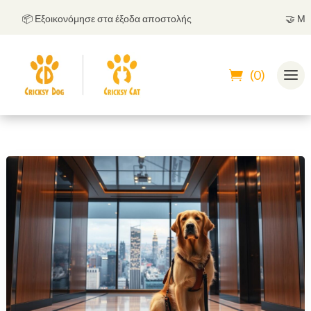
📦 Εξοικονόμησε στα έξοδα αποστολής
🤝
Μπορεί
(0)