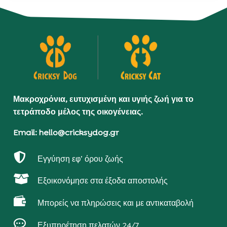
Μακροχρόνια, ευτυχισμένη και υγιής ζωή για το
τετράποδο μέλος της οικογένειας.
Email: hello@cricksydog.gr

Εγγύηση εφ’ όρου ζωής

Εξοικονόμησε στα έξοδα αποστολής

Μπορείς να πληρώσεις και με αντικαταβολή

Εξυπηρέτηση πελατών 24/7