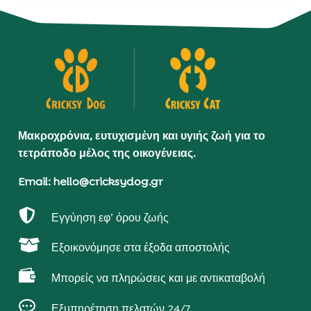
Μακροχρόνια, ευτυχισμένη και υγιής ζωή για το
τετράποδο μέλος της οικογένειας.
Email: hello@cricksydog.gr

Εγγύηση εφ’ όρου ζωής

Εξοικονόμησε στα έξοδα αποστολής

Μπορείς να πληρώσεις και με αντικαταβολή

Εξυπηρέτηση πελατών 24/7