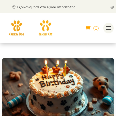
📦 Εξοικονόμησε στα έξοδα αποστολής
🤝
Μπορ
(0)