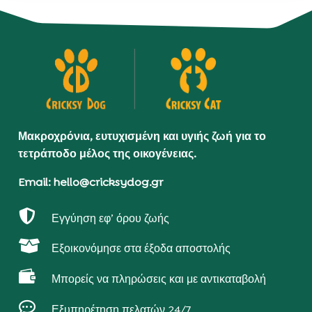
Μακροχρόνια, ευτυχισμένη και υγιής ζωή για το
τετράποδο μέλος της οικογένειας.
Email: hello@cricksydog.gr

Εγγύηση εφ’ όρου ζωής

Εξοικονόμησε στα έξοδα αποστολής

Μπορείς να πληρώσεις και με αντικαταβολή

Εξυπηρέτηση πελατών 24/7