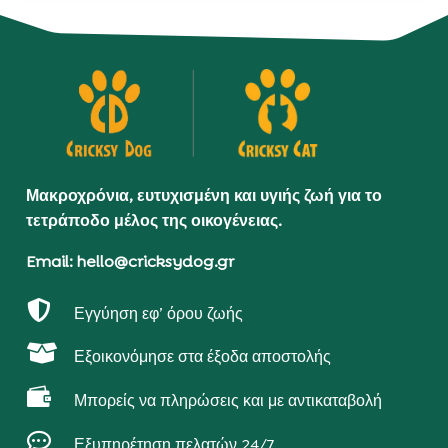
Μακροχρόνια, ευτυχισμένη και υγιής ζωή για το
τετράποδο μέλος της οικογένειας.
Email: hello@cricksydog.gr

Εγγύηση εφ’ όρου ζωής

Εξοικονόμησε στα έξοδα αποστολής

Μπορείς να πληρώσεις και με αντικαταβολή

Εξυπηρέτηση πελατών 24/7