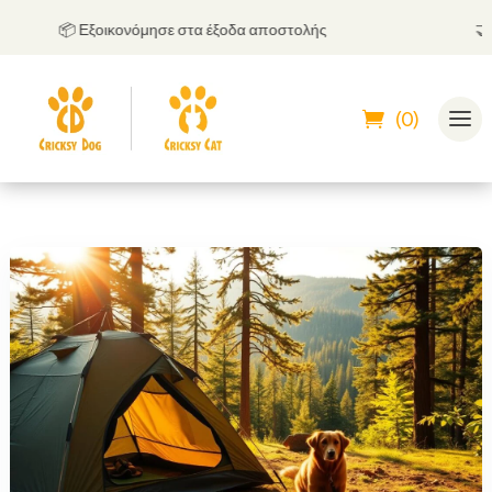
📦 Εξοικονόμησε στα έξοδα αποστολής
🤝
Μπο
(0)