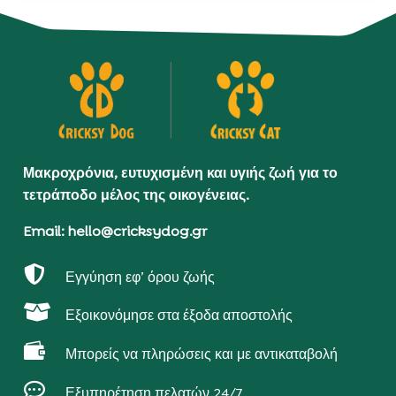
Μακροχρόνια, ευτυχισμένη και υγιής ζωή για το
τετράποδο μέλος της οικογένειας.
Email: hello@cricksydog.gr

Εγγύηση εφ’ όρου ζωής

Εξοικονόμησε στα έξοδα αποστολής

Μπορείς να πληρώσεις και με αντικαταβολή

Εξυπηρέτηση πελατών 24/7