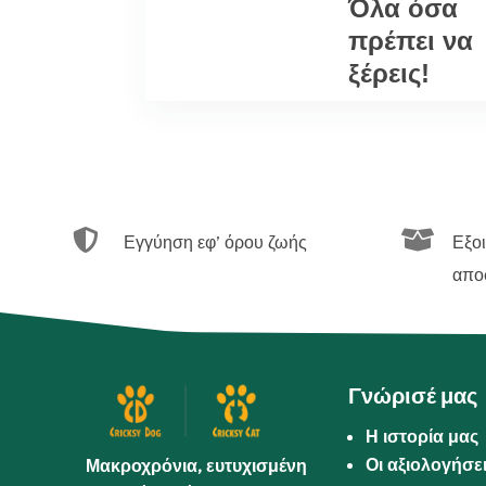
Όλα όσα
πρέπει να
ξέρεις!


Εγγύηση εφ’ όρου ζωής
Εξο
απο
Γνώρισέ μας
Η ιστορία μας
Οι αξιολογήσε
Μακροχρόνια, ευτυχισμένη