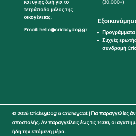
και υγιής ζωή για το
(30.000+)
τετράποδο μέλος της
οικογένειας.
Εξοικονόμησε
Email: hello@cricksydog.gr
Προγράμματα
Συχνές ερωτήσ
συνδρομή Cri
© 2026 CricksyDog & CricksyCat
| Για παραγγελίες ά
αποστολής. Αν παραγγείλεις έως τις 14:00, οι αγαπη
ήδη την επόμενη μέρα.