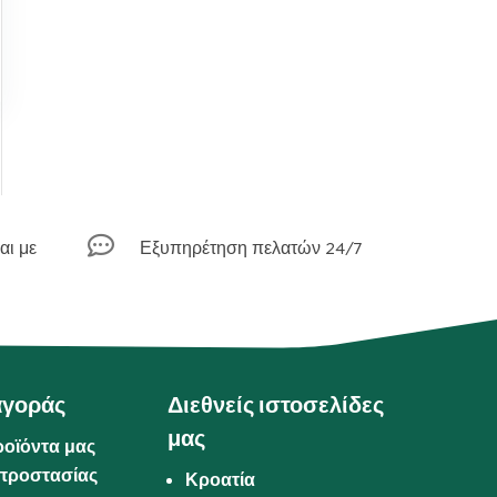

αι με
Εξυπηρέτηση πελατών 24/7
αγοράς
Διεθνείς ιστοσελίδες
μας
ροϊόντα μας
προστασίας
Κροατία