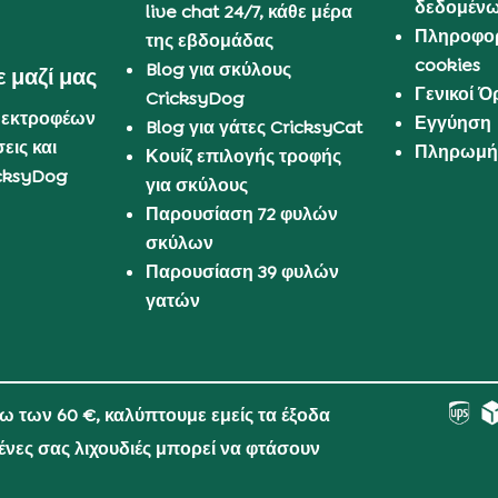
δεδομέν
live chat 24/7, κάθε μέρα
Πληροφορ
της εβδομάδας
cookies
Blog για σκύλους
 μαζί μας
Γενικοί 
CricksyDog
 εκτροφέων
Εγγύηση
Blog για γάτες CricksyCat
εις και
Πληρωμή 
Κουίζ επιλογής τροφής
cksyDog
για σκύλους
Παρουσίαση 72 φυλών
σκύλων
Παρουσίαση 39 φυλών
γατών
νω των 60 €, καλύπτουμε εμείς τα έξοδα
μένες σας λιχουδιές μπορεί να φτάσουν