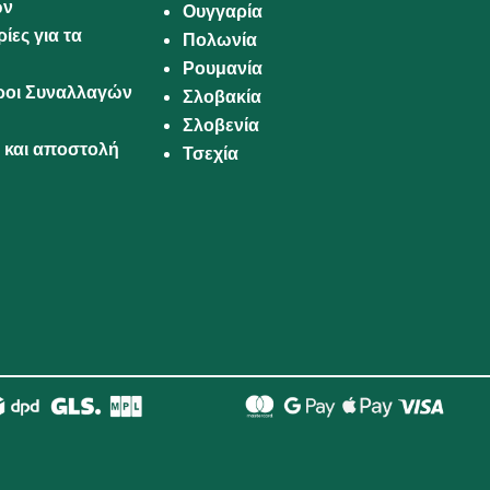
ων
Ουγγαρία
ίες για τα
Πολωνία
Ρουμανία
Όροι Συναλλαγών
Σλοβακία
Σλοβενία
και αποστολή
Τσεχία