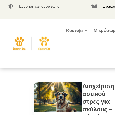
Εγγύηση εφ’ όρου ζωής
Εξοικο


Κουτάβι
Μικρόσωμ
Διαχείριση
αστικού
στρες για
σκύλους –