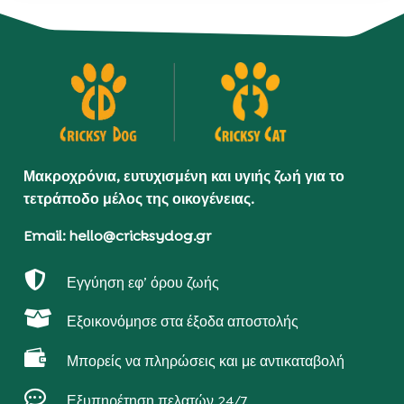
Μακροχρόνια, ευτυχισμένη και υγιής ζωή για το
τετράποδο μέλος της οικογένειας.
Email: hello@cricksydog.gr

Εγγύηση εφ’ όρου ζωής

Εξοικονόμησε στα έξοδα αποστολής

Μπορείς να πληρώσεις και με αντικαταβολή

Εξυπηρέτηση πελατών 24/7