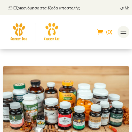
📦 Εξοικονόμησε στα έξοδα αποστολής
🤝
Μπορείς
(0)