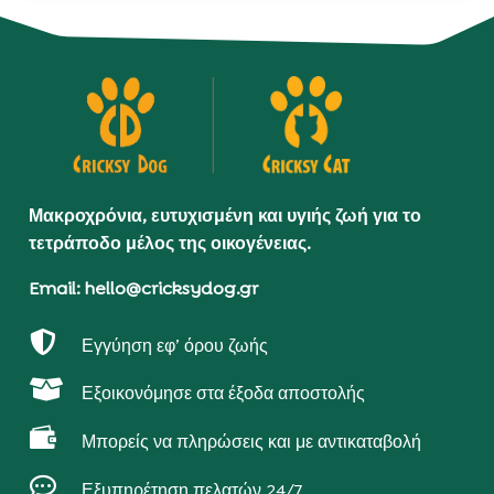
Μακροχρόνια, ευτυχισμένη και υγιής ζωή για το
τετράποδο μέλος της οικογένειας.
Email: hello@cricksydog.gr

Εγγύηση εφ’ όρου ζωής

Εξοικονόμησε στα έξοδα αποστολής

Μπορείς να πληρώσεις και με αντικαταβολή

Εξυπηρέτηση πελατών 24/7