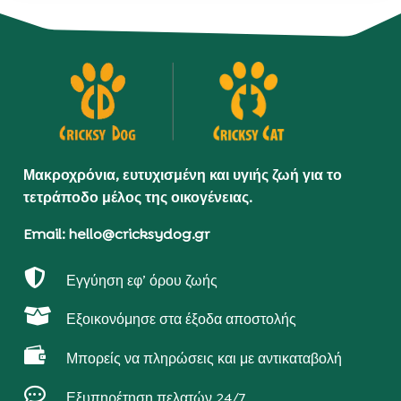
Μακροχρόνια, ευτυχισμένη και υγιής ζωή για το
τετράποδο μέλος της οικογένειας.
Email: hello@cricksydog.gr

Εγγύηση εφ’ όρου ζωής

Εξοικονόμησε στα έξοδα αποστολής

Μπορείς να πληρώσεις και με αντικαταβολή

Εξυπηρέτηση πελατών 24/7