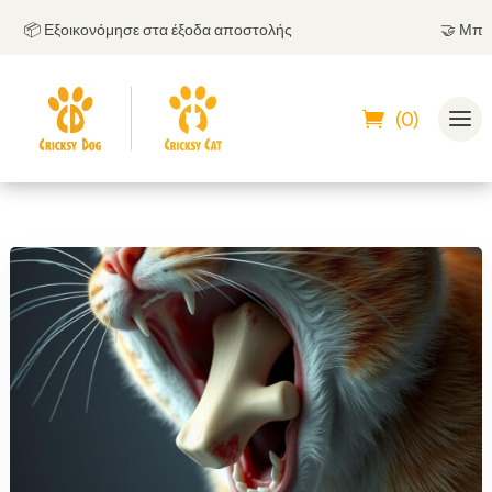
📦 Εξοικονόμησε στα έξοδα αποστολής
🤝
Μπορείς 
(0)