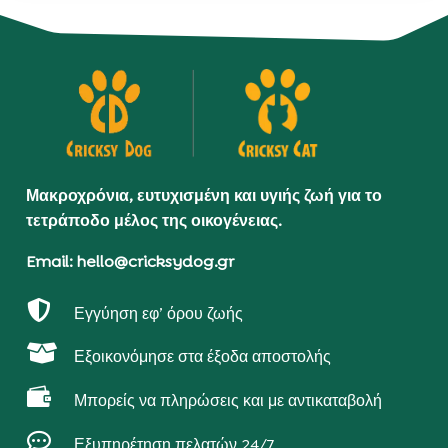
Μακροχρόνια, ευτυχισμένη και υγιής ζωή για το
τετράποδο μέλος της οικογένειας.
Email: hello@cricksydog.gr

Εγγύηση εφ’ όρου ζωής

Εξοικονόμησε στα έξοδα αποστολής

Μπορείς να πληρώσεις και με αντικαταβολή

Εξυπηρέτηση πελατών 24/7