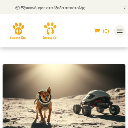
📦 Εξοικονόμησε στα έξοδα αποστολής
🤝
Μπ
(0)