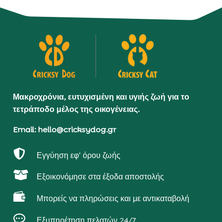
Μακροχρόνια, ευτυχισμένη και υγιής ζωή για το
τετράποδο μέλος της οικογένειας.
Email: hello@cricksydog.gr

Εγγύηση εφ’ όρου ζωής

Εξοικονόμησε στα έξοδα αποστολής

Μπορείς να πληρώσεις και με αντικαταβολή

Εξυπηρέτηση πελατών 24/7