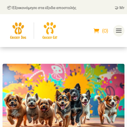
📦 Εξοικονόμησε στα έξοδα αποστολής
🤝
Μπορείς
(0)