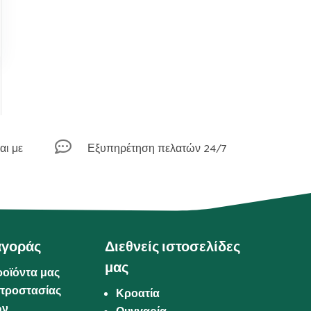

αι με
Εξυπηρέτηση πελατών 24/7
αγοράς
Διεθνείς ιστοσελίδες
μας
ροϊόντα μας
προστασίας
Κροατία
ων