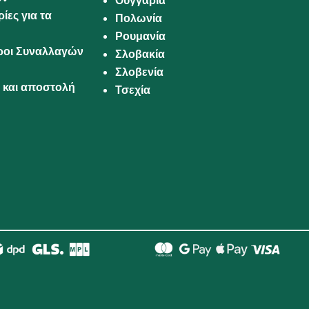
Ουγγαρία
ίες για τα
Πολωνία
Ρουμανία
Όροι Συναλλαγών
Σλοβακία
Σλοβενία
και αποστολή
Τσεχία