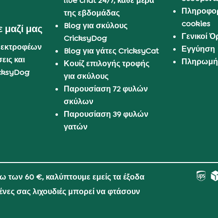
live chat 24/7, κάθε μέρα
Πληροφορ
της εβδομάδας
cookies
Blog για σκύλους
 μαζί μας
Γενικοί 
CricksyDog
 εκτροφέων
Εγγύηση
Blog για γάτες CricksyCat
εις και
Πληρωμή 
Κουίζ επιλογής τροφής
cksyDog
για σκύλους
Παρουσίαση 72 φυλών
σκύλων
Παρουσίαση 39 φυλών
γατών
νω των 60 €, καλύπτουμε εμείς τα έξοδα
μένες σας λιχουδιές μπορεί να φτάσουν