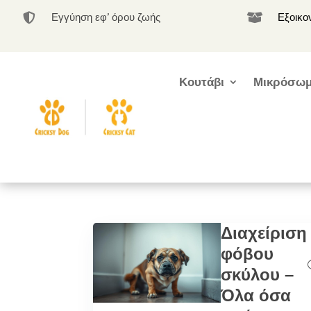
Εγγύηση εφ’ όρου ζωής
Εξοικο


Κουτάβι
Μικρόσωμ
Διαχείριση
φόβου
σκύλου –
Όλα όσα