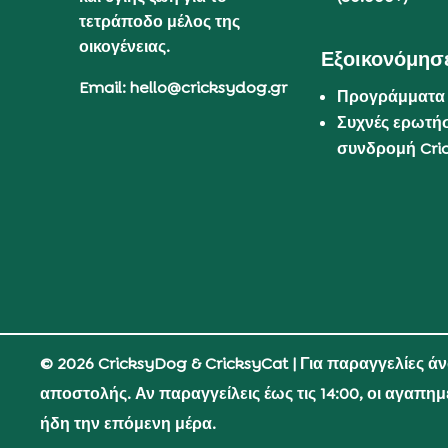
τετράποδο μέλος της
οικογένειας.
Εξοικονόμησε
Email: hello@cricksydog.gr
Προγράμματα
Συχνές ερωτήσ
συνδρομή Cri
© 2026 CricksyDog & CricksyCat
| Για παραγγελίες ά
αποστολής. Αν παραγγείλεις έως τις 14:00, οι αγαπη
ήδη την επόμενη μέρα.