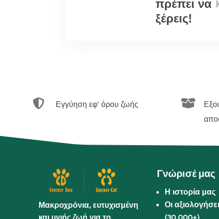
πρέπει να
|
ξέρεις!


Εγγύηση εφ’ όρου ζωής
Εξο
απο
Γνώρισέ μας
Η ιστορία μας
Οι αξιολογήσε
Μακροχρόνια, ευτυχισμένη
και υγιής ζωή για το
(30.000+)