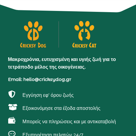
Μακροχρόνια, ευτυχισμένη και υγιής ζωή για το
τετράποδο μέλος της οικογένειας.
Email: hello@cricksydog.gr

Εγγύηση εφ’ όρου ζωής

Εξοικονόμησε στα έξοδα αποστολής

Μπορείς να πληρώσεις και με αντικαταβολή

Εξυπηρέτηση πελατών 24/7