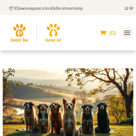
📦 Εξοικονόμησε στα έξοδα αποστολής
🤝
Μπορείς
(0)