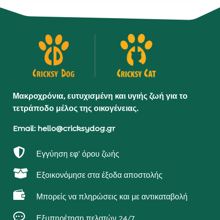
Μακροχρόνια, ευτυχισμένη και υγιής ζωή για το
τετράποδο μέλος της οικογένειας.
Email: hello@cricksydog.gr

Εγγύηση εφ’ όρου ζωής

Εξοικονόμησε στα έξοδα αποστολής

Μπορείς να πληρώσεις και με αντικαταβολή

Εξυπηρέτηση πελατών 24/7