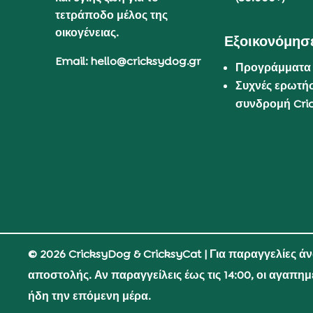
τετράποδο μέλος της
οικογένειας.
Εξοικονόμησε
Email: hello@cricksydog.gr
Προγράμματα
Συχνές ερωτήσ
συνδρομή Cri
© 2026 CricksyDog & CricksyCat
| Για παραγγελίες ά
αποστολής. Αν παραγγείλεις έως τις 14:00, οι αγαπη
ήδη την επόμενη μέρα.