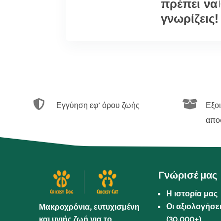
πρέπει να
|
γνωρίζεις!


Εγγύηση εφ’ όρου ζωής
Εξο
απο
Γνώρισέ μας
Η ιστορία μας
Οι αξιολογήσε
Μακροχρόνια, ευτυχισμένη
και υγιής ζωή για το
(30.000+)