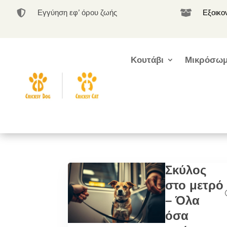
Εγγύηση εφ’ όρου ζωής
Εξοικο


Κουτάβι
Μικρόσωμ
Σκύλος
στο μετρό
– Όλα
όσα