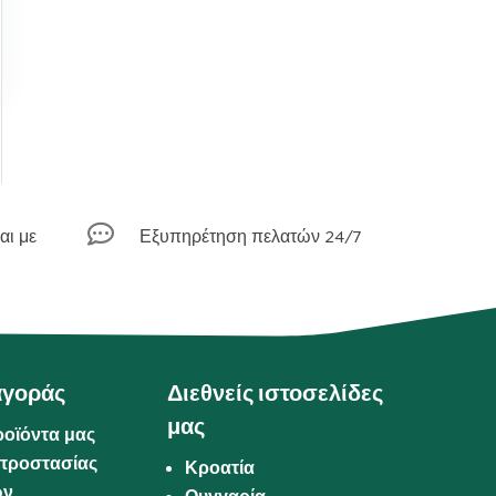

αι με
Εξυπηρέτηση πελατών 24/7
αγοράς
Διεθνείς ιστοσελίδες
μας
ροϊόντα μας
προστασίας
Κροατία
ων