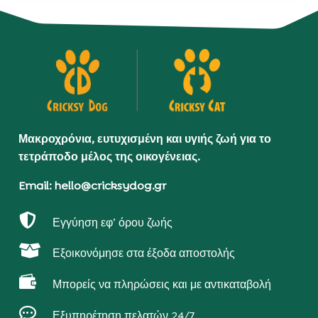
Μακροχρόνια, ευτυχισμένη και υγιής ζωή για το
τετράποδο μέλος της οικογένειας.
Email: hello@cricksydog.gr

Εγγύηση εφ’ όρου ζωής

Εξοικονόμησε στα έξοδα αποστολής

Μπορείς να πληρώσεις και με αντικαταβολή

Εξυπηρέτηση πελατών 24/7