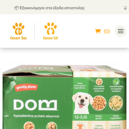
📦 Εξοικονόμησε στα έξοδα αποστολής
🤝
Μπορ
(0)