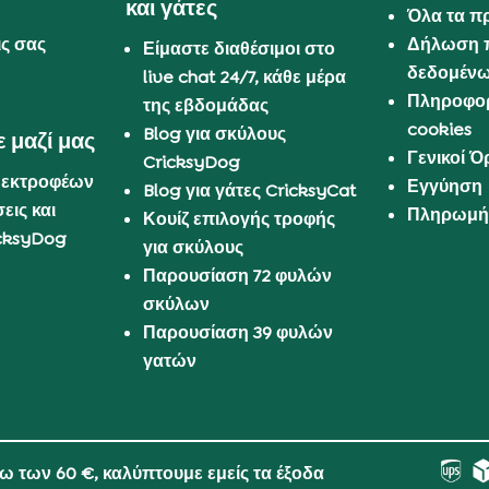
και γάτες
Όλα τα π
ις σας
Δήλωση 
Είμαστε διαθέσιμοι στο
δεδομέν
live chat 24/7, κάθε μέρα
Πληροφορ
της εβδομάδας
cookies
Blog για σκύλους
 μαζί μας
Γενικοί 
CricksyDog
 εκτροφέων
Εγγύηση
Blog για γάτες CricksyCat
εις και
Πληρωμή 
Κουίζ επιλογής τροφής
cksyDog
για σκύλους
Παρουσίαση 72 φυλών
σκύλων
Παρουσίαση 39 φυλών
γατών
νω των 60 €, καλύπτουμε εμείς τα έξοδα