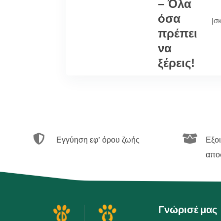
– Όλα
όσα
|
σ
πρέπει
να
ξέρεις!


Εγγύηση εφ’ όρου ζωής
Εξο
απο
Γνώρισέ μας