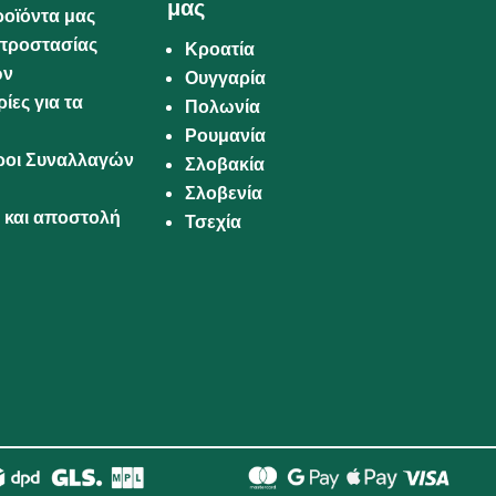
μας
ροϊόντα μας
προστασίας
Κροατία
ων
Ουγγαρία
ίες για τα
Πολωνία
Ρουμανία
Όροι Συναλλαγών
Σλοβακία
Σλοβενία
και αποστολή
Τσεχία