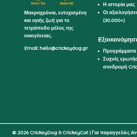
Η ιστορία μας
Οι αξιολογήσε
Μακροχρόνια, ευτυχισμένη
και υγιής ζωή για το
(30.000+)
τετράποδο μέλος της
οικογένειας.
Εξοικονόμησε
Email: hello@cricksydog.gr
Προγράμματα
Συχνές ερωτήσ
συνδρομή Cri
© 2026 CricksyDog & CricksyCat
| Για παραγγελίες ά