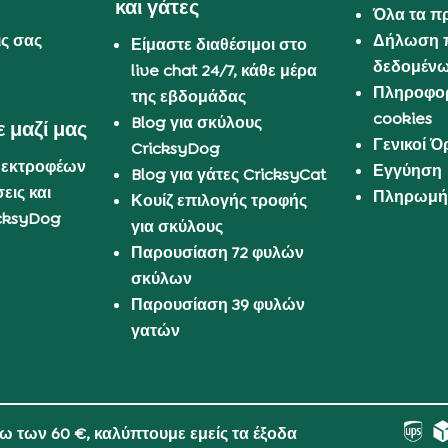
και γάτες
Όλα τα π
ις σας
Δήλωση 
Είμαστε διαθέσιμοι στο
δεδομέν
live chat 24/7, κάθε μέρα
Πληροφορ
της εβδομάδας
cookies
Blog για σκύλους
 μαζί μας
Γενικοί 
CricksyDog
 εκτροφέων
Εγγύηση
Blog για γάτες CricksyCat
εις και
Πληρωμή 
Κουίζ επιλογής τροφής
cksyDog
για σκύλους
Παρουσίαση 72 φυλών
σκύλων
Παρουσίαση 39 φυλών
γατών
νω των 60 €, καλύπτουμε εμείς τα έξοδα