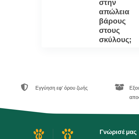
στην
απώλεια
βάρους
στους
σκύλους;


Εγγύηση εφ’ όρου ζωής
Εξο
απο
Γνώρισέ μας