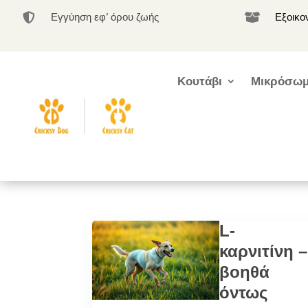
Εγγύηση εφ’ όρου ζωής
Εξοικο


Κουτάβι
Μικρόσωμ
L-
καρνιτίνη –
βοηθά
όντως