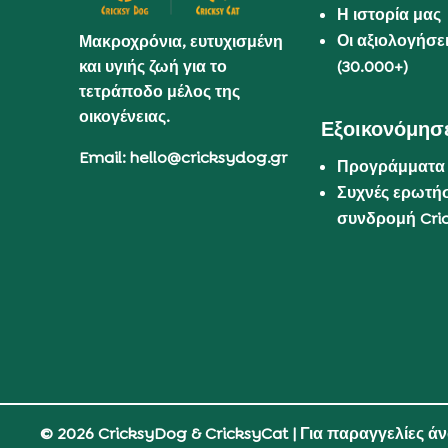
Η ιστορία μας
Οι αξιολογήσε
Μακροχρόνια, ευτυχισμένη
και υγιής ζωή για το
(30.000+)
τετράποδο μέλος της
οικογένειας.
Εξοικονόμησε
Email: hello@cricksydog.gr
Προγράμματα
Συχνές ερωτήσ
συνδρομή Cri
© 2026 CricksyDog & CricksyCat
| Για παραγγελίες ά