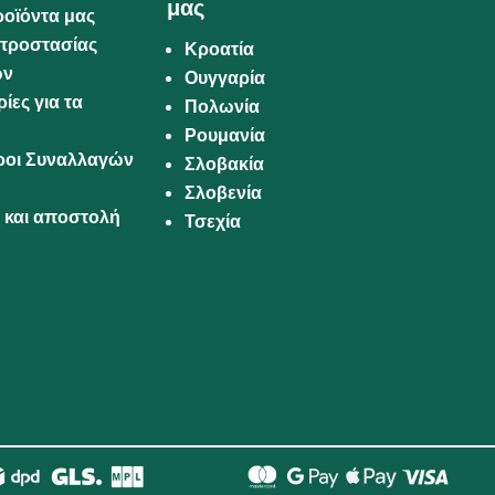
μας
ροϊόντα μας
προστασίας
Κροατία
ων
Ουγγαρία
ίες για τα
Πολωνία
Ρουμανία
Όροι Συναλλαγών
Σλοβακία
Σλοβενία
και αποστολή
Τσεχία