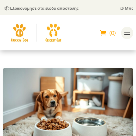
 Εξοικονόμησε στα έξοδα αποστολής
🤝
Μπορείς ν
(0)