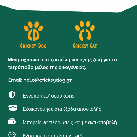
Μακροχρόνια, ευτυχισμένη και υγιής ζωή για το
τετράποδο μέλος της οικογένειας.
Email: hello@cricksydog.gr

Εγγύηση εφ’ όρου ζωής

Εξοικονόμησε στα έξοδα αποστολής

Μπορείς να πληρώσεις και με αντικαταβολή

Εξυπηρέτηση πελατών 24/7