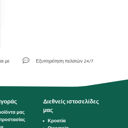

αι με
Εξυπηρέτηση πελατών 24/7
αγοράς
Διεθνείς ιστοσελίδες
μας
ροϊόντα μας
προστασίας
Κροατία
ων