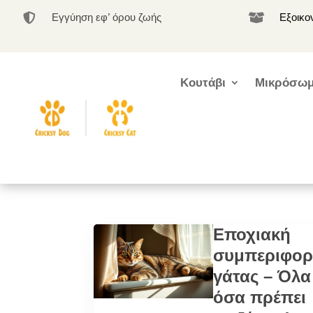
Εγγύηση εφ’ όρου ζωής
Εξοικο


Κουτάβι
Μικρόσωμ
Εποχιακή
συμπεριφο
γάτας – Όλα
όσα πρέπει