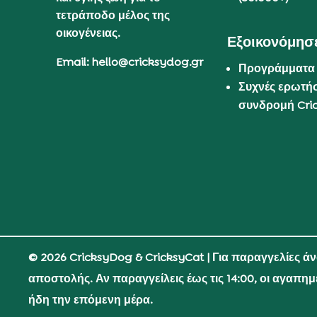
τετράποδο μέλος της
οικογένειας.
Εξοικονόμησε
Email: hello@cricksydog.gr
Προγράμματα
Συχνές ερωτήσ
συνδρομή Cri
© 2026 CricksyDog & CricksyCat
| Για παραγγελίες ά
αποστολής. Αν παραγγείλεις έως τις 14:00, οι αγαπη
ήδη την επόμενη μέρα.