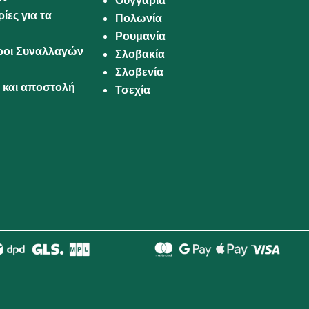
Ουγγαρία
ίες για τα
Πολωνία
Ρουμανία
Όροι Συναλλαγών
Σλοβακία
Σλοβενία
και αποστολή
Τσεχία