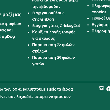
live chat 24/7, κάθε μέρα
Πληροφορ
της εβδομάδας
cookies
Blog για σκύλους
 μαζί μας
Γενικοί 
CricksyDog
 εκτροφέων
Εγγύηση
Blog για γάτες CricksyCat
εις και
Πληρωμή 
Κουίζ επιλογής τροφής
cksyDog
για σκύλους
Παρουσίαση 72 φυλών
σκύλων
Παρουσίαση 39 φυλών
γατών
νω των 60 €, καλύπτουμε εμείς τα έξοδα
μένες σας λιχουδιές μπορεί να φτάσουν