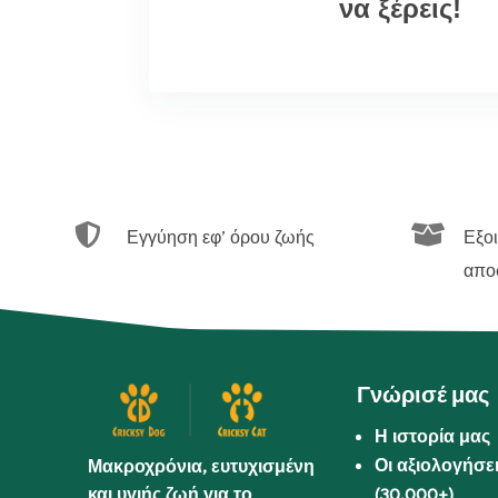
να ξέρεις!


Εγγύηση εφ’ όρου ζωής
Εξο
απο
Γνώρισέ μας
Η ιστορία μας
Οι αξιολογήσε
Μακροχρόνια, ευτυχισμένη
και υγιής ζωή για το
(30.000+)