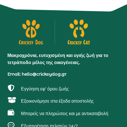
Μακροχρόνια, ευτυχισμένη και υγιής ζωή για το
τετράποδο μέλος της οικογένειας.
Email: hello@cricksydog.gr

Εγγύηση εφ’ όρου ζωής

Εξοικονόμησε στα έξοδα αποστολής

Μπορείς να πληρώσεις και με αντικαταβολή

Εξυπηρέτηση πελατών 24/7