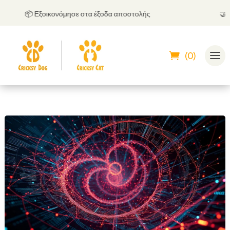
📦 Εξοικονόμησε στα έξοδα αποστολής
🤝
Μπορ
(0)