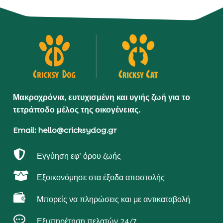
Μακροχρόνια, ευτυχισμένη και υγιής ζωή για το
τετράποδο μέλος της οικογένειας.
Email: hello@cricksydog.gr

Εγγύηση εφ’ όρου ζωής

Εξοικονόμησε στα έξοδα αποστολής

Μπορείς να πληρώσεις και με αντικαταβολή

Εξυπηρέτηση πελατών 24/7