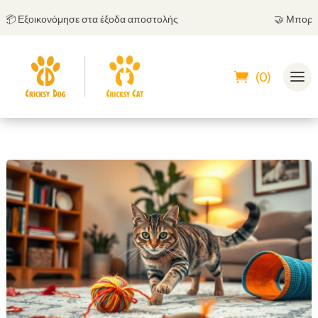
 Εξοικονόμησε στα έξοδα αποστολής
🤝
Μπορείς να
(0)