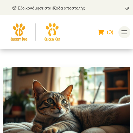
📦 Εξοικονόμησε στα έξοδα αποστολής
🤝
Μπορε
(0)