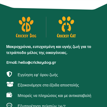
Μακροχρόνια, ευτυχισμένη και υγιής ζωή για το
τετράποδο μέλος της οικογένειας.
Email: hello@cricksydog.gr

Εγγύηση εφ’ όρου ζωής

Εξοικονόμησε στα έξοδα αποστολής

Μπορείς να πληρώσεις και με αντικαταβολή

Εξυπηρέτηση πελατών 24/7