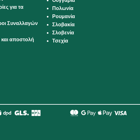
Ουγγαρία
ίες για τα
Πολωνία
Ρουμανία
Όροι Συναλλαγών
Σλοβακία
Σλοβενία
και αποστολή
Τσεχία