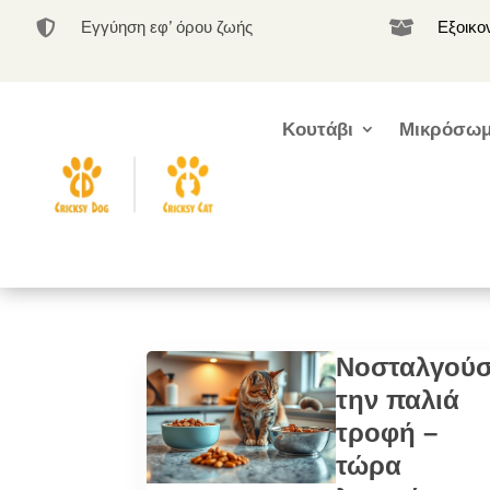
Εγγύηση εφ’ όρου ζωής
Εξοικο


Κουτάβι
Μικρόσωμ
Νοσταλγούσ
την παλιά
τροφή –
τώρα