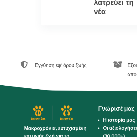
λατρεύει τη
νέα


Εγγύηση εφ’ όρου ζωής
Εξο
απο
Γνώρισέ μας
Η ιστορία μας
Οι αξιολογήσε
Μακροχρόνια, ευτυχισμένη
και υγιής ζωή για το
(30.000+)