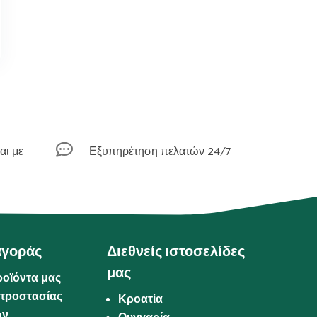

αι με
Εξυπηρέτηση πελατών 24/7
αγοράς
Διεθνείς ιστοσελίδες
μας
ροϊόντα μας
προστασίας
Κροατία
ων