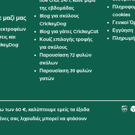
live chat 24/7, κάθε μέρα
Πληροφορ
της εβδομάδας
cookies
Blog για σκύλους
 μαζί μας
Γενικοί 
CricksyDog
 εκτροφέων
Εγγύηση
Blog για γάτες CricksyCat
εις και
Πληρωμή 
Κουίζ επιλογής τροφής
cksyDog
για σκύλους
Παρουσίαση 72 φυλών
σκύλων
Παρουσίαση 39 φυλών
γατών
νω των 60 €, καλύπτουμε εμείς τα έξοδα
μένες σας λιχουδιές μπορεί να φτάσουν