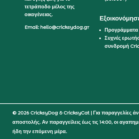
τετράποδο μέλος της
οικογένειας.
Εξοικονόμησε
Email: hello@cricksydog.gr
Προγράμματα
Συχνές ερωτήσ
συνδρομή Cri
© 2026 CricksyDog & CricksyCat
| Για παραγγελίες ά
αποστολής. Αν παραγγείλεις έως τις 14:00, οι αγαπη
ήδη την επόμενη μέρα.