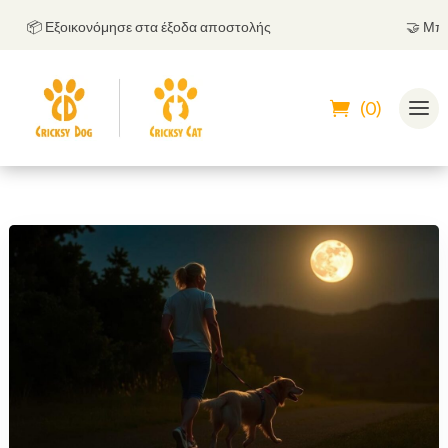
📦 Εξοικονόμησε στα έξοδα αποστολής
🤝
Μπορείς
(0)