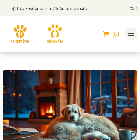
📦 Εξοικονόμησε στα έξοδα αποστολής
🤝
Μπορεί
(0)