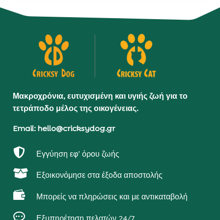
Μακροχρόνια, ευτυχισμένη και υγιής ζωή για το
τετράποδο μέλος της οικογένειας.
Email: hello@cricksydog.gr

Εγγύηση εφ’ όρου ζωής

Εξοικονόμησε στα έξοδα αποστολής

Μπορείς να πληρώσεις και με αντικαταβολή

Εξυπηρέτηση πελατών 24/7