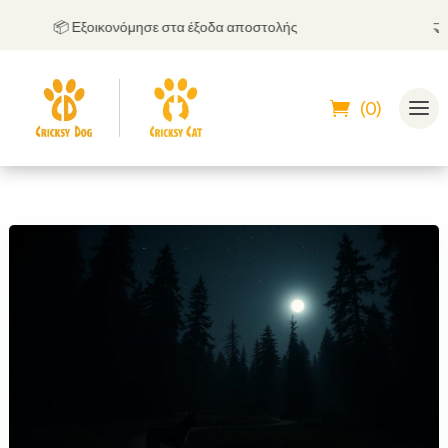
📦 Εξοικονόμησε στα έξοδα αποστολής
🤝
Μπ
(0)