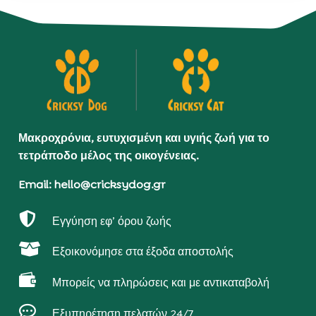
Μακροχρόνια, ευτυχισμένη και υγιής ζωή για το
τετράποδο μέλος της οικογένειας.
Email: hello@cricksydog.gr

Εγγύηση εφ’ όρου ζωής

Εξοικονόμησε στα έξοδα αποστολής

Μπορείς να πληρώσεις και με αντικαταβολή

Εξυπηρέτηση πελατών 24/7