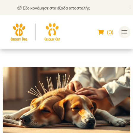
📦 Εξοικονόμησε στα έξοδα αποστολής
🤝
Μπ
(0)