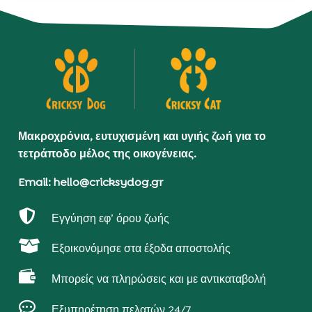
Μακροχρόνια, ευτυχισμένη και υγιής ζωή για το
τετράποδο μέλος της οικογένειας.
Email: hello@cricksydog.gr

Εγγύηση εφ’ όρου ζωής

Εξοικονόμησε στα έξοδα αποστολής

Μπορείς να πληρώσεις και με αντικαταβολή

Εξυπηρέτηση πελατών 24/7