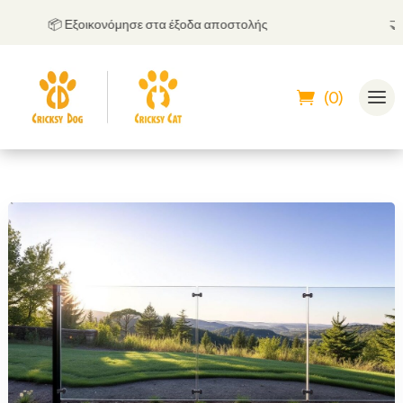
📦 Εξοικονόμησε στα έξοδα αποστολής
🤝
Μπο
(0)