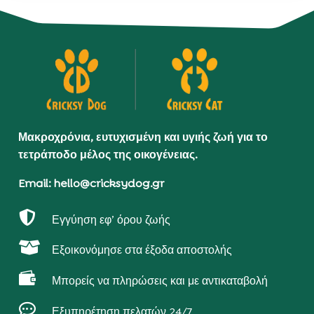
Μακροχρόνια, ευτυχισμένη και υγιής ζωή για το
τετράποδο μέλος της οικογένειας.
Email: hello@cricksydog.gr

Εγγύηση εφ’ όρου ζωής

Εξοικονόμησε στα έξοδα αποστολής

Μπορείς να πληρώσεις και με αντικαταβολή

Εξυπηρέτηση πελατών 24/7