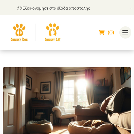
📦 Εξοικονόμησε στα έξοδα αποστολής
🤝
Μπο
(0)