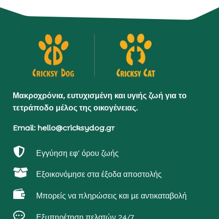
Μακροχρόνια, ευτυχισμένη και υγιής ζωή για το
τετράποδο μέλος της οικογένειας.
Email: hello@cricksydog.gr

Εγγύηση εφ’ όρου ζωής

Εξοικονόμησε στα έξοδα αποστολής

Μπορείς να πληρώσεις και με αντικαταβολή

Εξυπηρέτηση πελατών 24/7