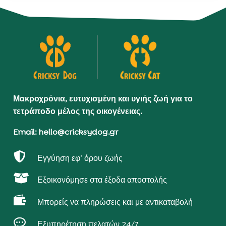
Μακροχρόνια, ευτυχισμένη και υγιής ζωή για το
τετράποδο μέλος της οικογένειας.
Email: hello@cricksydog.gr

Εγγύηση εφ’ όρου ζωής

Εξοικονόμησε στα έξοδα αποστολής

Μπορείς να πληρώσεις και με αντικαταβολή

Εξυπηρέτηση πελατών 24/7