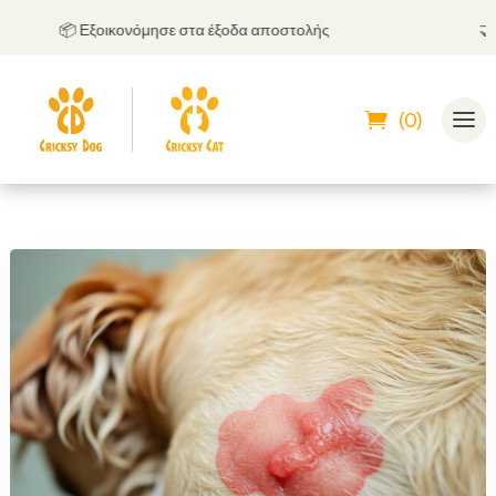
📦 Εξοικονόμησε στα έξοδα αποστολής
🤝
Μπο
(0)