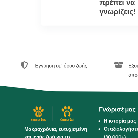
πρέπει να
γνωρίζεις!


Εγγύηση εφ’ όρου ζωής
Εξο
απο
Γνώρισέ μας
Η ιστορία μας
Οι αξιολογήσε
Μακροχρόνια, ευτυχισμένη
και υγιής ζωή για το
(30.000+)