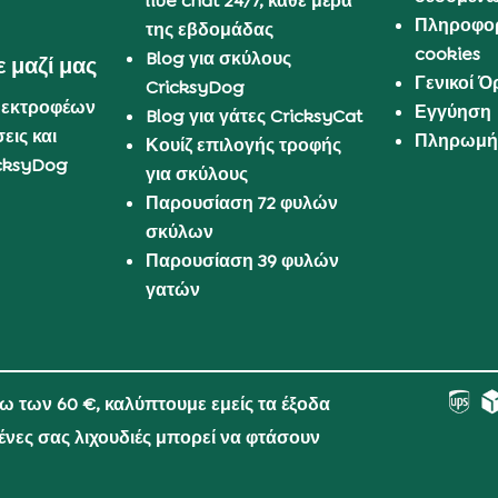
live chat 24/7, κάθε μέρα
Πληροφορ
της εβδομάδας
cookies
Blog για σκύλους
 μαζί μας
Γενικοί 
CricksyDog
 εκτροφέων
Εγγύηση
Blog για γάτες CricksyCat
εις και
Πληρωμή 
Κουίζ επιλογής τροφής
cksyDog
για σκύλους
Παρουσίαση 72 φυλών
σκύλων
Παρουσίαση 39 φυλών
γατών
νω των 60 €, καλύπτουμε εμείς τα έξοδα
μένες σας λιχουδιές μπορεί να φτάσουν