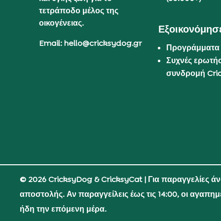
τετράποδο μέλος της
οικογένειας.
Εξοικονόμησε
Email: hello@cricksydog.gr
Προγράμματα
Συχνές ερωτήσ
συνδρομή Cri
© 2026 CricksyDog & CricksyCat
| Για παραγγελίες ά
αποστολής. Αν παραγγείλεις έως τις 14:00, οι αγαπη
ήδη την επόμενη μέρα.