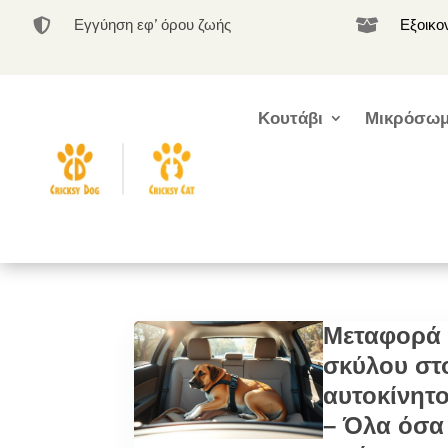
Εγγύηση εφ’ όρου ζωής
Εξοικο


Κουτάβι
Μικρόσωμ
Μεταφορά
σκύλου στ
αυτοκίνητ
– Όλα όσα