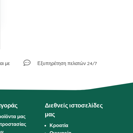

αι με
Εξυπηρέτηση πελατών 24/7
αγοράς
Διεθνείς ιστοσελίδες
μας
ροϊόντα μας
προστασίας
Κροατία
ων