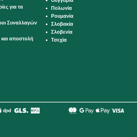
Ουγγαρία
ίες για τα
Πολωνία
Ρουμανία
Όροι Συναλλαγών
Σλοβακία
Σλοβενία
και αποστολή
Τσεχία