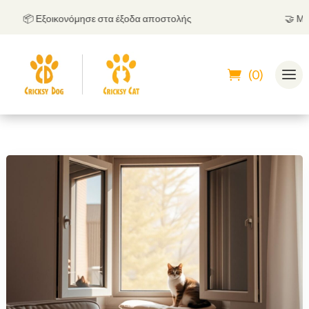
📦 Εξοικονόμησε στα έξοδα αποστολής
🤝
Μπορεί
(0)