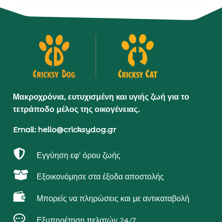
Μακροχρόνια, ευτυχισμένη και υγιής ζωή για το
τετράποδο μέλος της οικογένειας.
Email: hello@cricksydog.gr

Εγγύηση εφ’ όρου ζωής

Εξοικονόμησε στα έξοδα αποστολής

Μπορείς να πληρώσεις και με αντικαταβολή

Εξυπηρέτηση πελατών 24/7