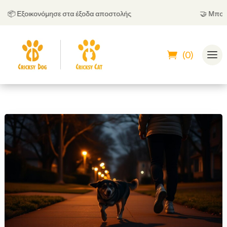
 Εξοικονόμησε στα έξοδα αποστολής
🤝
Μπορείς ν
(0)