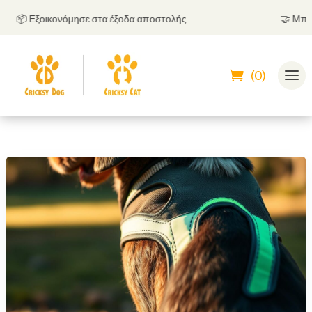
📦 Εξοικονόμησε στα έξοδα αποστολής
🤝
Μπορείς
(0)