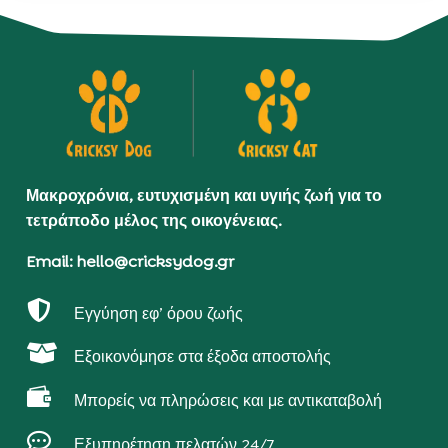
Μακροχρόνια, ευτυχισμένη και υγιής ζωή για το
τετράποδο μέλος της οικογένειας.
Email: hello@cricksydog.gr

Εγγύηση εφ’ όρου ζωής

Εξοικονόμησε στα έξοδα αποστολής

Μπορείς να πληρώσεις και με αντικαταβολή

Εξυπηρέτηση πελατών 24/7